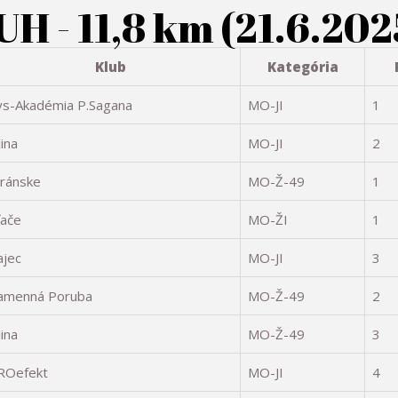
- 11,8 km (21.6.202
Klub
Kategória
ys-Akadémia P.Sagana
MO-JI
1
lina
MO-JI
2
tránske
MO-Ž-49
1
ľače
MO-ŽI
1
ajec
MO-JI
3
amenná Poruba
MO-Ž-49
2
lina
MO-Ž-49
3
ROefekt
MO-JI
4