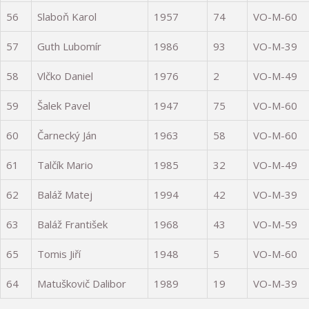
56
Slaboň Karol
1957
74
VO-M-60
57
Guth Lubomír
1986
93
VO-M-39
58
Vlčko Daniel
1976
2
VO-M-49
59
Šalek Pavel
1947
75
VO-M-60
60
Čarnecký Ján
1963
58
VO-M-60
61
Talčík Mario
1985
32
VO-M-49
62
Baláž Matej
1994
42
VO-M-39
63
Baláž František
1968
43
VO-M-59
65
Tomis Jiří
1948
5
VO-M-60
64
Matuškovič Dalibor
1989
19
VO-M-39