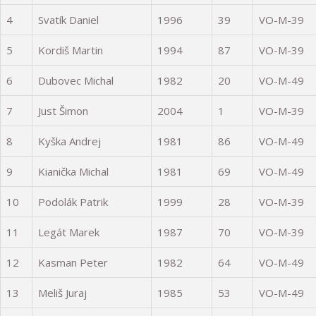
4
Svatík Daniel
1996
39
VO-M-39
5
Kordiš Martin
1994
87
VO-M-39
6
Dubovec Michal
1982
20
VO-M-49
7
Just Šimon
2004
1
VO-M-39
8
Kyška Andrej
1981
86
VO-M-49
9
Kianička Michal
1981
69
VO-M-49
10
Podolák Patrik
1999
28
VO-M-39
11
Legát Marek
1987
70
VO-M-39
12
Kasman Peter
1982
64
VO-M-49
13
Meliš Juraj
1985
53
VO-M-49