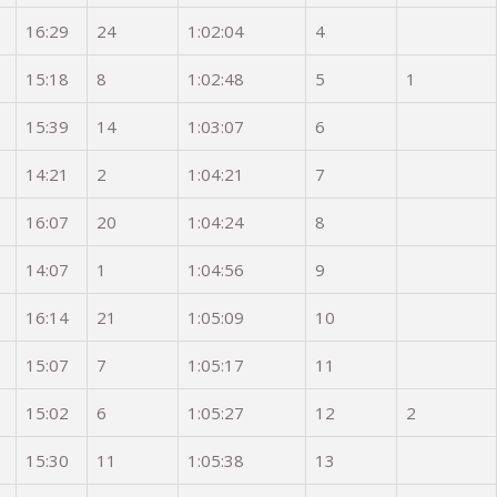
16:29
24
1:02:04
4
15:18
8
1:02:48
5
1
15:39
14
1:03:07
6
14:21
2
1:04:21
7
16:07
20
1:04:24
8
14:07
1
1:04:56
9
16:14
21
1:05:09
10
15:07
7
1:05:17
11
15:02
6
1:05:27
12
2
15:30
11
1:05:38
13