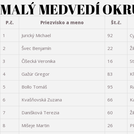
MALÝ MEDVEDÍ OKRUH 
P.č.
Priezvisko a meno
Št.č.
1
Jurický Michael
92
C
2
Švec Benjamín
22
Ži
3
Číšecká Veronika
16
S
4
Gažúr Gregor
83
K
5
Bollo Tomáš
95
R
6
Kvašňovská Zuzana
66
K
7
Danišková Terezia
60
Ži
8
Mišeje Martin
26
P