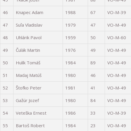
46
Knapec Adam
1988
67
VO-M-39
47
Suľa Vladislav
1979
47
VO-M-49
48
Uhlárik Pavol
1959
50
VO-M-60
49
Čulák Martin
1976
49
VO-M-49
50
Hulík Tomáš
1984
89
VO-M-49
51
Madaj Matúš
1980
46
VO-M-49
52
Štofko Peter
1981
41
VO-M-49
53
Gažúr Jozef
1980
84
VO-M-49
54
Veteška Ernest
1986
33
VO-M-39
55
Bartoš Robert
1984
23
VO-M-49