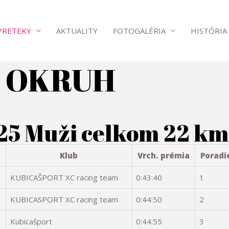
PRETEKY
AKTUALITY
FOTOGALÉRIA
HISTÓRIA
Í OKRUH
 Muži celkom 22 km 
a
Klub
Vrch. prémia
Poradi
KUBICAŠPORT XC racing team
0:43:40
1
KUBICASPORT XC racing team
0:44:50
2
Kubicašport
0:44:55
3