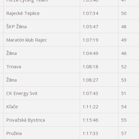
Rajecké Teplice
1:07:34
50
ŠKP Žilina
1:05:47
48
Maratón klub Rajec
1:07:19
49
Žilina
1:04:49
46
Trnava
1:08:18
52
Žilina
1:08:27
53
CK Energy Svit
1:07:43
51
Kľače
1:11:22
54
Považská Bystrica
1:15:46
55
Pružina
1:17:33
57