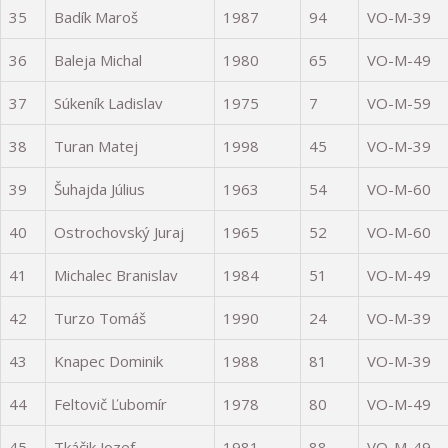
35
Badík Maroš
1987
94
VO-M-39
36
Baleja Michal
1980
65
VO-M-49
37
Súkeník Ladislav
1975
7
VO-M-59
38
Turan Matej
1998
45
VO-M-39
39
Šuhajda Július
1963
54
VO-M-60
40
Ostrochovský Juraj
1965
52
VO-M-60
41
Michalec Branislav
1984
51
VO-M-49
42
Turzo Tomáš
1990
24
VO-M-39
43
Knapec Dominik
1988
81
VO-M-39
44
Feltovič Ľubomír
1978
80
VO-M-49
45
Tkáčik Jozef
1981
88
VO-M-49