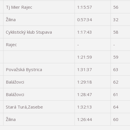
Tj Mier Rajec
1:15:57
56
Žilina
0:57:34
32
Cyklistický klub Stupava
1:17:43
58
Rajec
-
-
1:21:59
59
Považská Bystrica
1:31:37
63
Balážovci
1:29:18
62
Balážovci
1:28:47
61
Stará Turá,Zasebe
1:32:13
64
Žilina
1:26:44
60