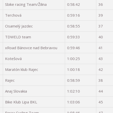
Sbike racing Team/Žilina
0:58:42
36
Terchová
0:59:16
39
Osamelý Jazdec
0:58:55
37
TDWELD team
0:59:33
40
xRoad Bánovce nad Bebravou
0:59:46
41
Kotešová
1:00:25
43
Maratón klub Rajec
1:00:18
42
Rajec
0:58:59
38
Anaj Slovakia
1:02:10
44
Bike Klub Lipa BKL
1:03:06
45
Forza Cycling Team
1:05:46
47