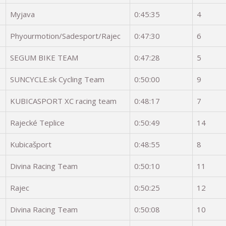
Myjava
0:45:35
4
Phyourmotion/Sadesport/Rajec
0:47:30
6
SEGUM BIKE TEAM
0:47:28
5
SUNCYCLE.sk Cycling Team
0:50:00
9
KUBICASPORT XC racing team
0:48:17
7
Rajecké Teplice
0:50:49
14
Kubicašport
0:48:55
8
Divina Racing Team
0:50:10
11
Rajec
0:50:25
12
Divina Racing Team
0:50:08
10