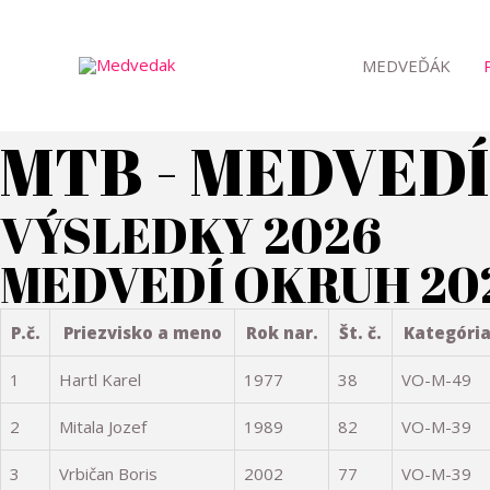
Preskočiť
na
MEDVEĎÁK
obsah
MTB - MEDVED
VÝSLEDKY 2026
MEDVEDÍ OKRUH 2025
P.č.
Priezvisko a meno
Rok nar.
Št. č.
Kategóri
1
Hartl Karel
1977
38
VO-M-49
2
Mitala Jozef
1989
82
VO-M-39
3
Vrbičan Boris
2002
77
VO-M-39