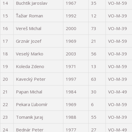
14
Buchtík Jaroslav
1967
35
VO-M-59
15
Ťažiar Roman
1992
12
VO-M-39
16
Vereš Michal
2000
73
VO-M-39
17
Grznár Jozef
1969
21
VO-M-59
18
Veselý Marko
2003
56
VO-M-39
19
Koleda Zdeno
1971
13
VO-M-59
20
Kavecký Peter
1997
63
VO-M-39
21
Papan Michal
1984
30
VO-M-49
22
Pekara Ľubomír
1969
6
VO-M-59
23
Tomanik Juraj
1988
55
VO-M-39
24
Bednár Peter
1977
27
VO-M-49